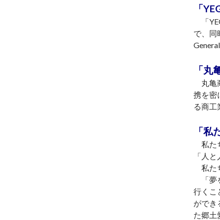
「YE
「YEG
で、同
Gener
「丸
丸亀商
携を密
る商工
「私
私たち
「人と
私たち
「夢を
行くこ
ができ
た郷土