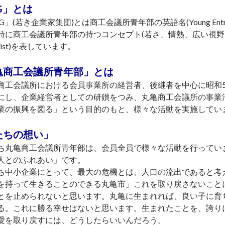
G」とは
」(若き企業家集団)とは商工会議所青年部の英語名(Young Entrep
時に商工会議所青年部の持つコンセプト(若さ、情熱、広い視野)を持っ
alist)を表しています。
亀商工会議所青年部」とは
工会議所における会員事業所の経営者、後継者を中心に昭和5
にし、企業経営者としての研鑚をつみ、丸亀商工会議所の事業
業の振興を図る」という目的のもと、様々な活動を実施してい
たちの想い」
丸亀商工会議所青年部は、会員全員で様々な活動を行ってい
人とのふれあい」です。
中小企業にとって、最大の危機とは、人口の流出であると考
持って生きることのできる丸亀市」これを取り戻さないこと
とを止められないと思います。丸亀に生まれれば、良い子に育
る。これに勝る幸せはないと思います。生まれたことを、誇り
愛を取り戻すには、どうしたらいいんだろう。