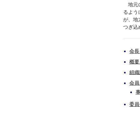
地元の
るよう
が、地
つぎ込
会長
概要
組織
会員
委員