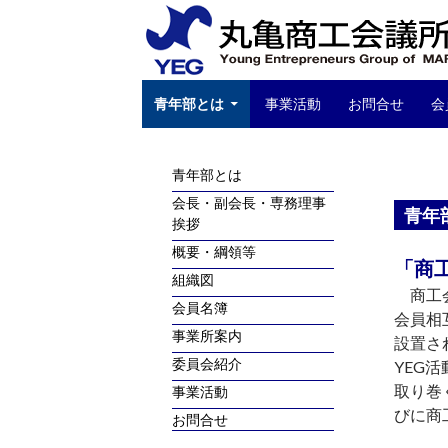
Search
SKIP TO CONTENT
青年部とは
事業活動
お問合せ
会
青年部とは
会長・副会長・専務理事
青年
挨拶
概要・綱領等
「商
組織図
商工会
会員名簿
会員相
事業所案内
設置さ
委員会紹介
YEG
取り巻
事業活動
びに商
お問合せ