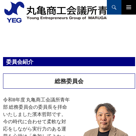
Search
PRIMAR
MENU
SKIP
TO
CONTENT
委員会紹介
総務委員会
令和8年度 丸亀商工会議所青年
部 総務委員会の委員長を拝命
いたしました濱本哲郎です。
今の時代に合わせて柔軟な対
応をしながら実行力のある運
営を心掛け「参加してよかっ