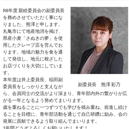
R8年度 親睦委員会の副委員長
を務めさせていただく事にな
りました、熊澤と申します。
丸亀市にて地産地消を掲げ、
県産小麦「さぬきの夢」を使
用したクレープ店を営んでお
ります。地域の魅力を食を通
して発信し、地元に根ざした
お店づくりを大切にしていま
す。
本年度は井上委員長、稲田副
副委員長 熊澤 彩乃
委員長をしっかりと支えなが
ら、会員同士の交流がより深まり、青年部内外の繋がりが広
がる一年となるよう努めてまいります。
歳を重ねるごとに一つずつでも学びを積み重ね、前進し続け
ることを目標に、青年部活動を通じて自己研鑽に励み、会の
発展に貢献できるよう取り組んでまいります。
1年間どうぞよろしくお願いいたします！