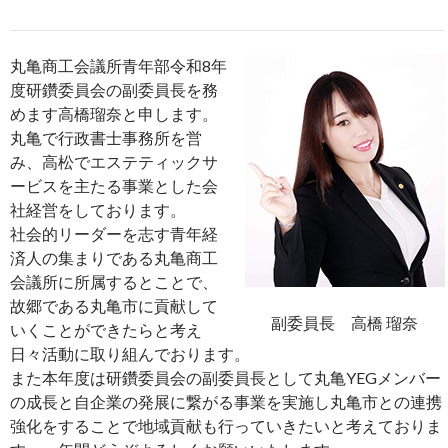
丸亀商工会議所青年部令和8年
度研鑽委員会の副委員長を務
めます高橋瑠奈と申します。
丸亀で行政書士事務所を営
み、高松でエステティックサ
ービスを主たる事業とした会
社経営をしております。
社会的リーダーを志す青年経
済人の集まりである丸亀商工
会議所に所属するとことで、
故郷である丸亀市に貢献して
副委員長 高橋 瑠奈
いくことができたらと考え
日々活動に取り組んでおります。
また本年度は研鑽委員会の副委員長として丸亀YEGメンバー
の成長と自企業の発展に繋がる事業を実施し丸亀市との連携
強化をすることで地域貢献も行っていきたいと考えておりま