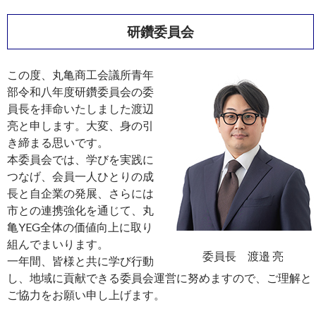
研鑽委員会
この度、丸亀商工会議所青年
部令和八年度研鑽委員会の委
員長を拝命いたしました渡辺
亮と申します。大変、身の引
き締まる思いです。
本委員会では、学びを実践に
つなげ、会員一人ひとりの成
長と自企業の発展、さらには
市との連携強化を通じて、丸
亀YEG全体の価値向上に取り
組んでまいります。
委員長 渡邉 亮
一年間、皆様と共に学び行動
し、地域に貢献できる委員会運営に努めますので、ご理解と
ご協力をお願い申し上げます。