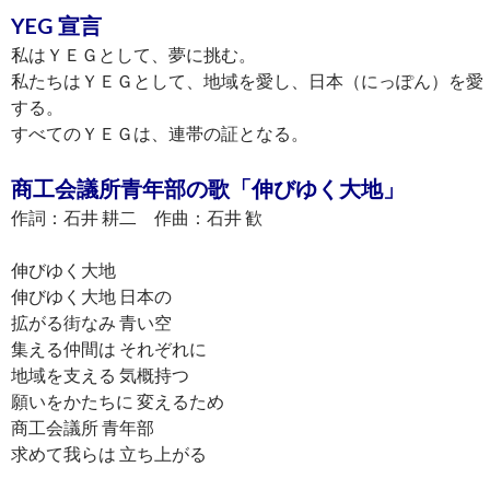
YEG 宣言
私はＹＥＧとして、夢に挑む。
私たちはＹＥＧとして、地域を愛し、日本（にっぽん）を愛
する。
すべてのＹＥＧは、連帯の証となる。
商工会議所青年部の歌「伸びゆく大地」
作詞：石井 耕二 作曲：石井 歓
伸びゆく大地
伸びゆく大地 日本の
拡がる街なみ 青い空
集える仲間は それぞれに
地域を支える 気概持つ
願いをかたちに 変えるため
商工会議所 青年部
求めて我らは 立ち上がる