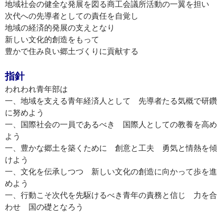
地域社会の健全な発展を図る商工会議所活動の一翼を担い
次代への先導者としての責任を自覚し
地域の経済的発展の支えとなり
新しい文化的創造をもって
豊かで住み良い郷土づくりに貢献する
指針
われわれ青年部は
一、地域を支える青年経済人として 先導者たる気概で研鑽
に努めよう
一、国際社会の一員であるべき 国際人としての教養を高め
よう
一、豊かな郷土を築くために 創意と工夫 勇気と情熱を傾
けよう
一、文化を伝承しつつ 新しい文化の創造に向かって歩を進
めよう
一、行動こそ次代を先駆けるべき青年の責務と信じ 力を合
わせ 国の礎となろう