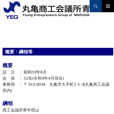
Search
PRIMAR
MENU
SKIP
TO
CONTENT
概要・綱領等
概要
設 立 ： 昭和59年8月
会 員 ： 52名(令和4年4月現在)
事務局 ： 〒763-0034 丸亀市大手町1-5-3(丸亀商工会議
所内)
綱領
商工会議所青年部は