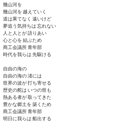
幾山河を
幾山河を 越えていく
道は果てなく 遠いけど
夢追う気持ちは 忘れない
人と人とが 語りあい
心と心を 結ぶため
商工会議所 青年部
時代を我らは 先駆ける
自由の海の
自由の海の 渚には
世界の波が 打ち寄せる
歴史の舵は いつの世も
熱ある者が 取ってきた
豊かな郷土を 築くため
商工会議所 青年部
明日に我らは 船出する