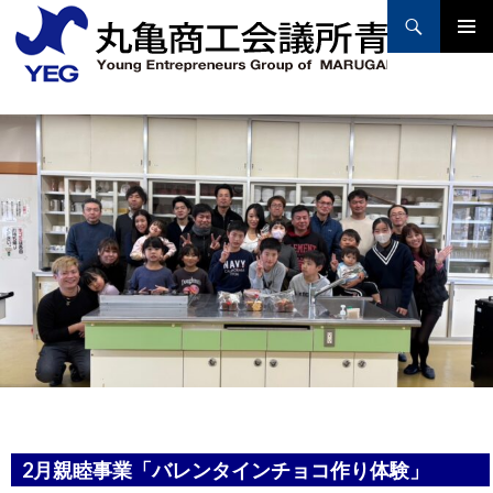
Search
PRIMAR
MENU
SKIP
TO
CONTENT
2月親睦事業「バレンタインチョコ作り体験」