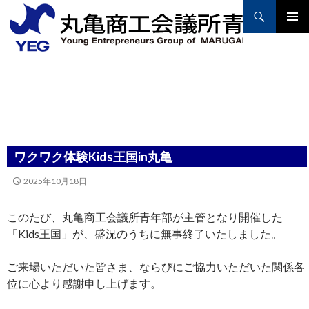
Search
PRIMAR
MENU
SKIP
TO
CONTENT
ワクワク体験Kids王国in丸亀
2025年10月18日
このたび、丸亀商工会議所青年部が主管となり開催した
「Kids王国」が、盛況のうちに無事終了いたしました。
ご来場いただいた皆さま、ならびにご協力いただいた関係各
位に心より感謝申し上げます。