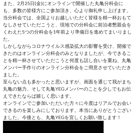
また、2月25日(金)にオンラインで開催した丸亀分科会に
も、多数の皆様方にご参加頂き、心より御礼申し上げます。
当分科会では、全国よりお越しいただく皆様を精一杯おもて
なしさせていただこうと、現地での分科会に前泊者懇親会を
くわえた5つの分科会を1年前より準備日を進めてまいりまし
た。
しかしながらコロナウイルス感染拡大の影響を受け、開催で
きたのはオンライン分科会のみとなりましたが、今できるこ
とを精一杯させていただこうと何度も話し合いを重ね、丸亀
メンバー手作りのオンライン分科会をご用意させていただき
ました。
至らない点も多かったと思いますが、画面を通じて我がまち
丸亀の魅力、そして丸亀YEGメンバーのことを少しでもお伝
えできたならば嬉しく思います。
オンラインでご参加いただいた方々に今度はリアルでお会い
できるのを楽しみにしております。本当にありがとうござい
ました。今後とも、丸亀YEGを宜しくお願い致します！