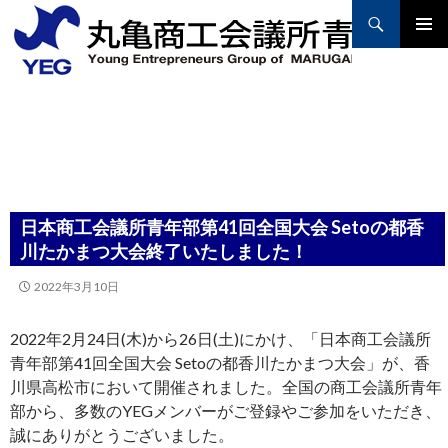
Search
PRIMAR
MENU
SKIP
TO
CONTENT
日本商工会議所青年部第41回全国大会 Setoの都香
川たかまつ大会終了いたしました！
2022年3月10日
2022年2月24日(木)から26日(土)にかけ、「日本商工会議所
青年部第41回全国大会 Setoの都香川たかまつ大会」が、香
川県高松市において開催されました。全国の商工会議所青年
部から、多数のYEGメンバーがご登録やご参加をいただき、
誠にありがとうございました。