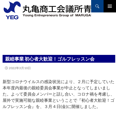
Search
PRIMAR
MENU
SKIP
TO
CONTENT
親睦事業 初心者大歓迎！ゴルフレッスン会
2022年3月10日
新型コロナウイルスの感染状況により、２月に予定していた
本年度内最後の親睦委員会事業が中止となってしまいまし
た。よって委員会メンバーと話し合い、コロナ禍を考慮し、
屋外で実施可能な親睦事業ということで『初心者大歓迎！ゴ
ルフレッスン会』を、３月４日(金)に開催しました。